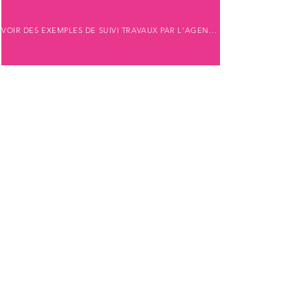
VOIR DES EXEMPLES DE SUIVI TRAVAUX PAR L'AGENCE en cliquant ici
TARIFS / HONORAIRES LOCATION ET GESTION LOCATIVE en cliquant ici