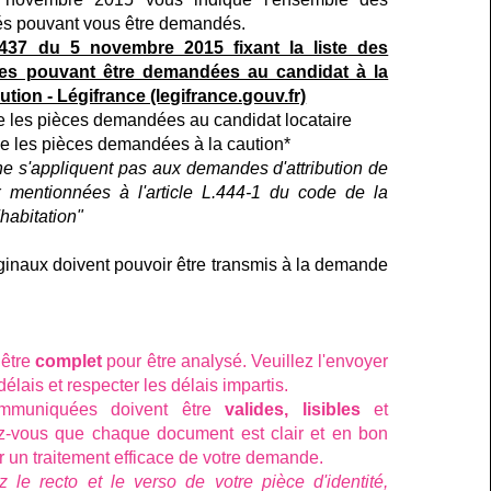
és pouvant vous être demandés.
437 du 5 novembre 2015 fixant la liste des
tives pouvant être demandées au candidat à la
aution - Légifrance (legifrance.gouv.fr)
e les pièces demandées au candidat locataire
ne les pièces demandées à la caution*
ne s'appliquent pas aux demandes d'attribution de
 mentionnées à l'article L.444-1 du code de la
'habitation"
inaux doivent pouvoir être transmis à la demande
 être
complet
pour être analysé. Veuillez l'envoyer
élais et respecter les délais impartis.
mmuniquées doivent être
valides, lisibles
et
z-vous que chaque document est clair et en bon
tir un traitement efficace de votre demande.
z le recto et le verso de votre pièce d'identité,