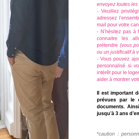
envoyez toutes les 
- Veuillez privilé
adressez l'ensemb
mail pour votre can
- N'hésitez pas à 
connaitre les al
prétendre
(vous po
ou un justificatif à 
-
Vous pouvez ajou
personnalisé si vo
intérêt pour le log
aider à montrer vot
Il est important 
prévues par le
documents. Ainsi
jusqu’à 3 ans d’e
*
caution : person