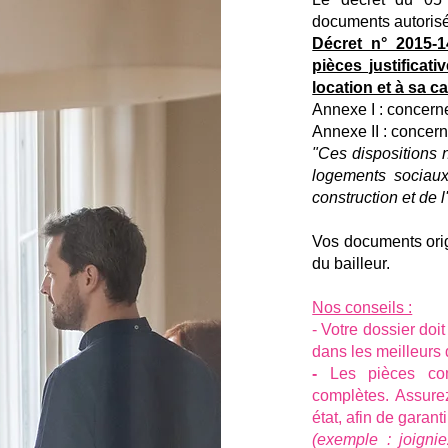
documents autoris
Décret n° 2015-1
pièces justifica
location et à sa c
Annexe I : concern
Annexe II : concer
"Ces dispositions 
logements sociaux
construction et de l
Vos documents orig
du bailleur.
Nos conseils :
- Votre dossier doit
dans les meilleurs d
-
Les pièces co
complètes
. Assure
état, afin de garan
(exemple : joignie