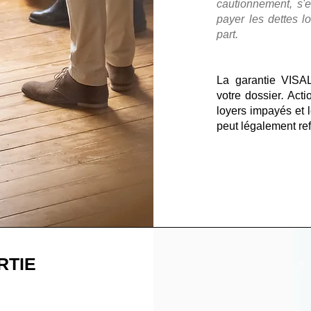
cautionnement, s'e
payer les dettes l
part.
La garantie VISA
votre dossier
.
Acti
loyers impayés et 
peut légalement re
RTIE